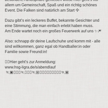
allem um Gemeinschaft, Spaß und ein richtig schönes
Event. Die Falken sind natürlich am Start 🦅
Dazu gibt’s ein leckeres Buffet, bekannte Gesichter und
eine Stimmung, die man einfach erlebt haben muss.
Am Ende wartet noch ein großes Feuerwerk auf uns ✨🎆
Also: schnapp dir deine Laufschuhe und komm mit - alle
sind willkommen, ganz egal ob Handballer:in oder
Familie sowie Freund:in!
👉🏻Hier geht’s zur Anmeldung:
www.hsg-ligra.de/s/abendlauf
🏃🏿🏃🏻‍♂️🏃🏃🏼‍♀️🏃🏼🏃🏻‍♀️🏃🏾‍♂️🏃🏽‍♀️🏃🏽