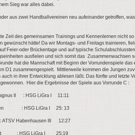
inem Sieg war alles dabei.
nder aus zwei Handballvereinen neu aufeinander getroffen, was
ste Zeit des gemeinsamen Trainings und Kennenlernen nicht so 
in gewünscht hätte! Da wir Montags- und Freitags trainieren, fie
 auf Feier-oder Brückentage und auf typische Schulabschlusste
ngseinheiten ausfielen und sich somit das Zusammenwachsen s
runde hat die Mannschaft mit Beginn der Vorrundenspiele das 
am D1 zusammengespielt. Mittlerweile kommen die Jungen zuv
h auch in ihrer Entwicklung ablesen läßt. Das fünfte und letzte 
gewonnen. Hier die Ergebnisse der Spiele aus Vorrunde C :
agnus II : HSG LiGra I 11:11
men : HSG LiGra I 25: 13
ATSV Habenhausen III 12:27
rst : HSG LiGra I 25:19