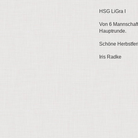
HSG LiGra I : 
Von 6 Mannschafte
Hauptrunde.
Schöne Herbstfer
Iris Radke