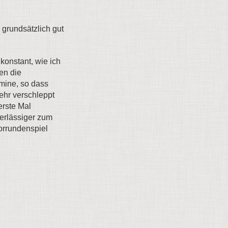
 grundsätzlich gut
konstant, wie ich
len die
rmine, so dass
ehr verschleppt
erste Mal
erlässiger zum
Vorrundenspiel