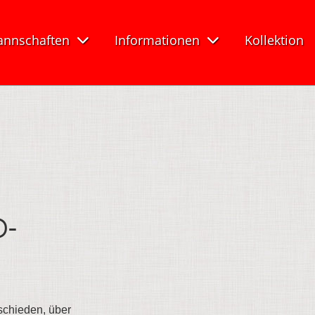
nnschaften
Informationen
Kollektion
D-
schieden, über