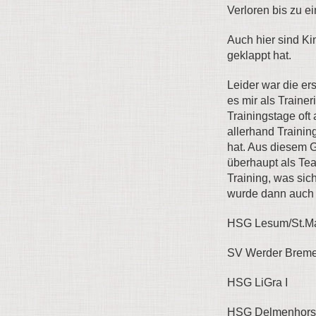
Verloren bis zu e
Auch hier sind Ki
geklappt hat.
Leider war die er
es mir als Trainer
Trainingstage oft
allerhand Traini
hat. Aus diesem G
überhaupt als Te
Training, was sic
wurde dann auch 
HSG Lesum/St.M
SV Werder Bre
HSG LiGra I : 
HSG Delmenho